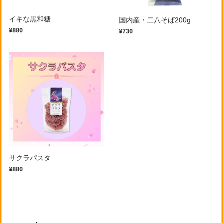
イキな黒和糖
国内産・二八そば200g
¥880
¥730
サクラパスタ
¥880