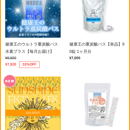
健康王のウルトラ重炭酸バス
健康王の重炭酸バス【単品】9
水素プラス【毎月お届け】
0錠 1ヶ月分
¥8,800
¥7,000
¥7,920
10%OFF
SOLDOUT