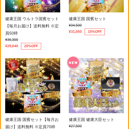
健康王国 ウルトラ国賓セット
健康王国 国賓セット
¥34,500
【毎月お届け】送料無料 ※定
¥31,050
10%OFF
員50枠
¥36,300
¥29,040
20%OFF
健康王国 国賓セット【毎月お
健康王国 健康大臣セット
¥27,500
届け】送料無料 ※定員70枠