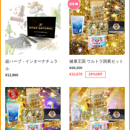
超ハーブ - インターナチュラ
健康王国 ウルトラ国賓セット
¥36,300
ル
¥32,670
10%OFF
¥12,960