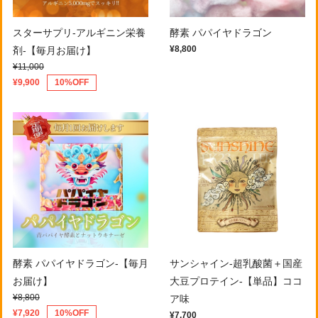
スターサプリ-アルギニン栄養
酵素 パパイヤドラゴン
¥8,800
剤-【毎月お届け】
¥11,000
¥9,900
10%OFF
酵素 パパイヤドラゴン-【毎月
サンシャイン-超乳酸菌＋国産
お届け】
大豆プロテイン-【単品】ココ
¥8,800
ア味
¥7,920
10%OFF
¥7,700