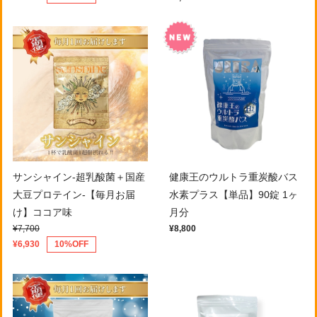
サンシャイン-超乳酸菌＋国産
健康王のウルトラ重炭酸バス
大豆プロテイン-【毎月お届
水素プラス【単品】90錠 1ヶ
け】ココア味
月分
¥7,700
¥8,800
¥6,930
10%OFF