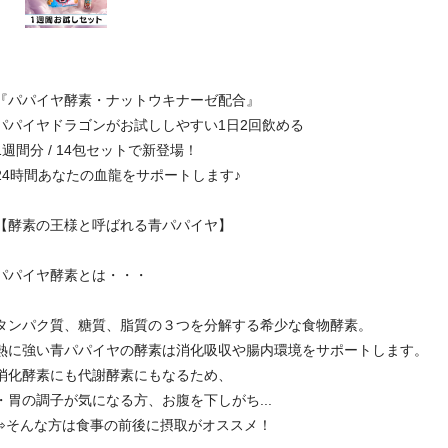
『パパイヤ酵素・ナットウキナーゼ配合』
パパイヤドラゴンがお試ししやすい1日2回飲める
1週間分 / 14包セットで新登場！
24時間あなたの血龍をサポートします♪
【酵素の王様と呼ばれる青パパイヤ】
パパイヤ酵素とは・・・
タンパク質、糖質、脂質の３つを分解する希少な食物酵素。
熱に強い青パパイヤの酵素は消化吸収や腸内環境をサポートします。
消化酵素にも代謝酵素にもなるため、
・胃の調子が気になる方、お腹を下しがち...
⇨そんな方は食事の前後に摂取がオススメ！