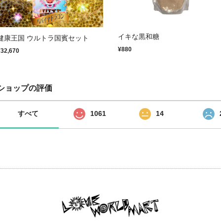
イキな黒和糖
健康王国 ウルトラ国賓セット
¥880
¥32,670
ショップの評価
すべて
1061
14