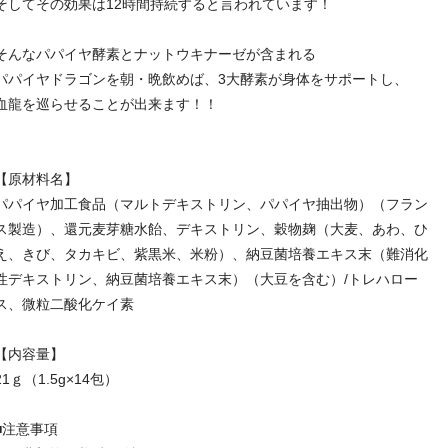
そしてその効果は12時間持続すると言われています！
そんなパパイヤ酵素とナットウキナーゼが含まれる
パパイヤドラゴンを朝・晩飲めば、3大酵素が身体をサポートし、
血龍を巡らせることが出来ます！！
【原材料名】
パパイヤ加工食品（マルトデキストリン、パパイヤ抽出物）（フラン
ス製造）、還元麦芽糖水飴、デキストリン、穀物麹（大麦、あわ、ひ
え、きび、タカキビ、紫黒米、米粉）、納豆菌培養エキス末（難消化
性デキストリン、納豆菌培養エキス末）（大豆を含む）/トレハロー
ス、微粒二酸化ケイ素
【内容量】
21ｇ（1.5g×14包）
■注意事項