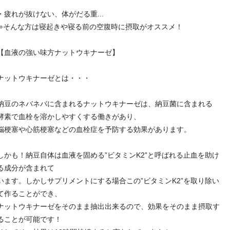
・疲れが抜けない、体がだる重...
⇨そんな方は寝起きや寝る前の空腹時に摂取がオススメ！
【血液の強い味方ナットウキナーゼ】
ナットウキナーゼとは・・・
納豆のネバネバに含まれるナットウキナーゼは、納豆菌に含まれる
酵素で血栓を溶かしやすくする働きがあり、
脳梗塞や心筋梗塞などの血栓症を予防する効果があります。
しかも！納豆自体は血液を固める”ビタミンK2”と呼ばれる止血を助け
る成分が含まれて
います。しかしサプリメントにする場合この”ビタミンK2”を取り除い
て作ることができ、
ナットウキナーゼをそのまま抽出出来るので、効果をそのまま摂取す
ることが可能です！