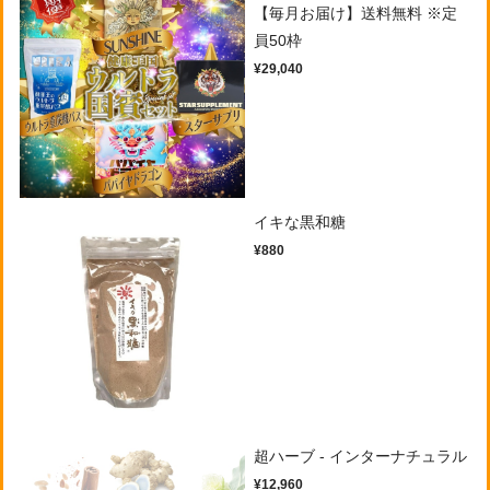
【毎月お届け】送料無料 ※定
員50枠
¥29,040
イキな黒和糖
¥880
超ハーブ - インターナチュラル
¥12,960