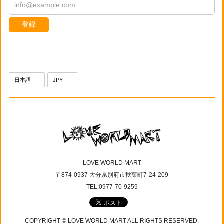
登録
LOVE WORLD MART
〒874-0937 大分県別府市秋葉町7-24-209
TEL:0977-70-9259
COPYRIGHT © LOVE WORLD MART ALL RIGHTS RESERVED.