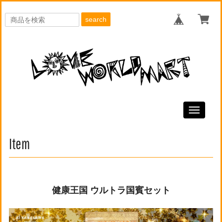
search
Toggle
navigati
Item
健康王国 ウルトラ国賓セット