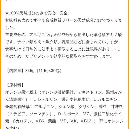
★100%天然成分のみで安心・安全。
甘味料も含めてすべて合成物質フリーの天然成分だけでつくりま
した。
主要成分のL-アルギニンは天然成分から抽出した準必須アミノ酸
です。ナッツ類や肉・魚介類、乳製品などに含まれていますが、
食事だけで日常的に効率よく摂取することには限界があります。
そのため、サプリメントで効率的な摂取をおすすめします。
【内容量】345g（11.5g×30包）
【原材料】
オレンジ果汁粉末（オレンジ濃縮果汁、デキストリン、温州みか
ん濃縮果汁）、L-シトルリン、還元麦芽糖水飴、L-カルニチン、
亜鉛含有酵母/L-アルギニン、クエン酸、グリシン、香料、甘味料
（ステビア、ソーマチン）、Ｄ-リボース、V.C、微粒二酸化ケイ
素、βカロテン、V.B6、葉酸、V.D、V.K、V.B12（一部にオレンジ
を含む）