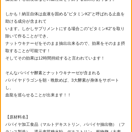
しかも！納豆自体は血液を固める”ビタミンK2”と呼ばれる止血を
助ける成分が含まれて
います。しかしサプリメントにする場合この”ビタミンK2”を取り
除いて作ることができ、
ナットウキナーゼをそのまま抽出出来るので、効果をそのまま摂
取することが可能です！
そしてその効果は12時間持続すると言われています！
そんなパパイヤ酵素とナットウキナーゼが含まれる
パパイヤドラゴンを朝・晩飲めば、3大酵素が身体をサポート
し、
血龍を巡らせることが出来ます！！
【原材料名】
パパイヤ加工食品（マルトデキストリン、パパイヤ抽出物）（フ
ランス製造）、還元麦芽糖水飴、デキストリン、穀物麹（大麦、