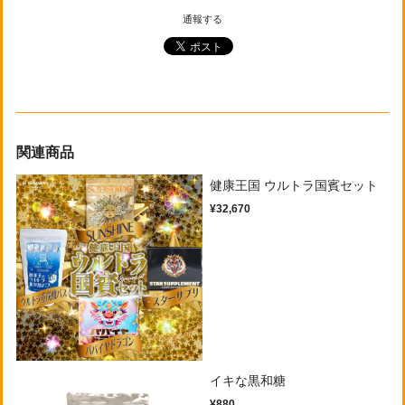
通報する
関連商品
健康王国 ウルトラ国賓セット
¥32,670
イキな黒和糖
¥880