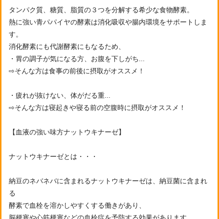
タンパク質、糖質、脂質の３つを分解する希少な食物酵素。
熱に強い青パパイヤの酵素は消化吸収や腸内環境をサポートしま
す。
消化酵素にも代謝酵素にもなるため、
・胃の調子が気になる方、お腹を下しがち...
⇨そんな方は食事の前後に摂取がオススメ！
・疲れが抜けない、体がだる重...
⇨そんな方は寝起きや寝る前の空腹時に摂取がオススメ！
【血液の強い味方ナットウキナーゼ】
ナットウキナーゼとは・・・
納豆のネバネバに含まれるナットウキナーゼは、納豆菌に含まれ
る
酵素で血栓を溶かしやすくする働きがあり、
脳梗塞や心筋梗塞などの血栓症を予防する効果があります。